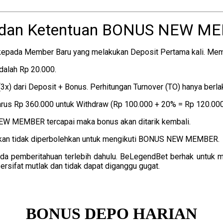
 dan Ketentuan BONUS NEW M
 kepada Member Baru yang melakukan Deposit Pertama kali. 
dalah Rp 20.000.
 (3x) dari Deposit + Bonus. Perhitungan Turnover (TO) hanya berl
harus Rp 360.000 untuk Withdraw (Rp 100.000 + 20% = Rp 120.000
W MEMBER tercapai maka bonus akan ditarik kembali.
gikan tidak diperbolehkan untuk mengikuti BONUS NEW MEMBER.
ada pemberitahuan terlebih dahulu. BeLegendBet berhak untuk m
rsifat mutlak dan tidak dapat diganggu gugat.
BONUS DEPO HARIAN