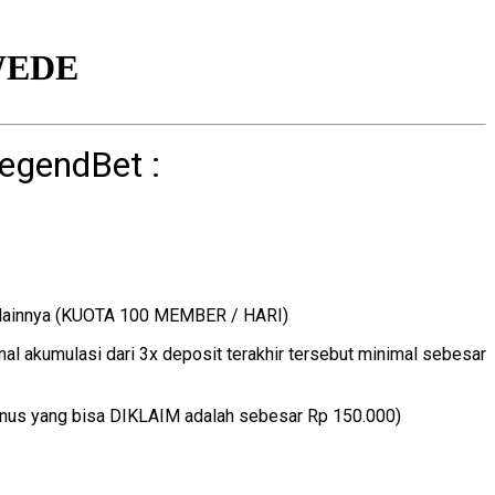
WEDE
egendBet :
 lainnya (KUOTA 100 MEMBER / HARI)
 akumulasi dari 3x deposit terakhir tersebut minimal sebesar
bonus yang bisa DIKLAIM adalah sebesar Rp 150.000)