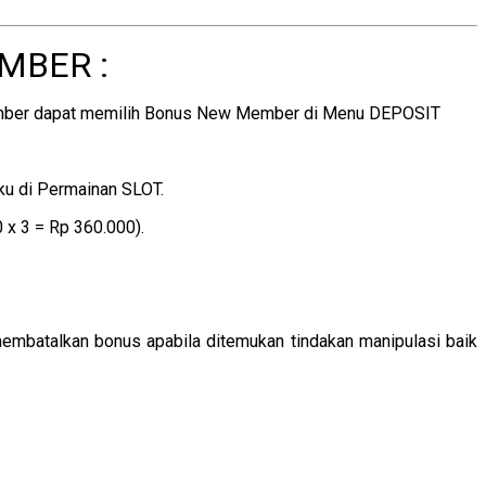
EMBER :
Member dapat memilih Bonus New Member di Menu DEPOSIT
aku di Permainan SLOT.
 x 3 = Rp 360.000).
embatalkan bonus apabila ditemukan tindakan manipulasi baik