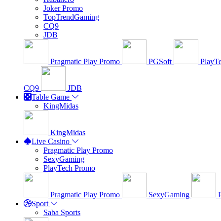
Joker
Promo
TopTrendGaming
CQ9
JDB
Pragmatic Play
Promo
PGSoft
PlayT
CQ9
JDB
Table Game
KingMidas
KingMidas
Live Casino
Pragmatic Play
Promo
SexyGaming
PlayTech
Promo
Pragmatic Play
Promo
SexyGaming
Sport
Saba Sports