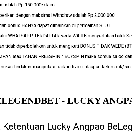
an adalah Rp 150.000/klaim
diberikan dengan maksimal Withdraw adalah Rp 2.000.000
dan bonus HANYA dapat dimainkan di permainan SLOT
lui WHATSAPP TERDAFTAR serta WAJIB menyertakan bukti Scre
kan tidak diperbolehkan untuk mengikuti BONUS TIDAK WEDE (B
, SIMPAN atau TAHAN FREESPIN / BUYSPIN maka semua saldo d
ukan tindakan manipulasi baik individu ataupun kelompok/sind
ELEGENDBET - LUCKY ANGP
& Ketentuan Lucky Angpao BeLeg