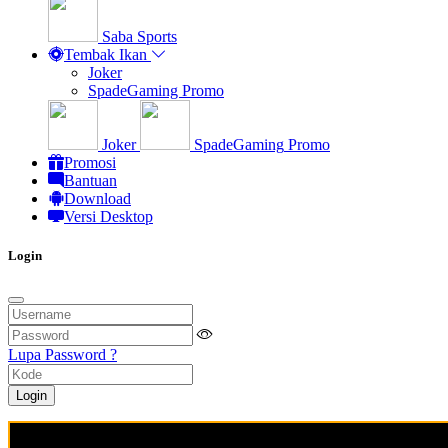
Saba Sports
Tembak Ikan
Joker
SpadeGaming
Promo
Joker
SpadeGaming
Promo
Promosi
Bantuan
Download
Versi Desktop
Login
Lupa Password ?
Login