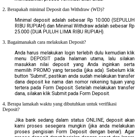
2. Berapakah minimal Deposit dan Withdraw (WD)?
Minimal deposit adalah sebesar Rp 10.000 (SEPULUH
RIBU RUPIAH) dan Minimal Withdraw adalah sebesar Rp
25.000 (DUA PULUH LIMA RIBU RUPIAH).
3. Bagaimanakah cara melakukan Deposit?
Anda harus melakukan login terlebih dulu kemudian klik
menu DEPOSIT pada halaman utama, lalu silakan
masukkan nilai deposit yang Anda inginkan serta
memilih PROMO yang tersedia (jika ada). Sebelum klik
button ‘Submit’, pastikan anda sudah melakukan transfer
dana deposit ke nama dan nomor rekening tujuan yang
tertera pada Form Deposit. Setelah melakukan transfer
dana, silakan klik Submit pada Form Deposit.
4. Berapa lamakah waktu yang dibutuhkan untuk verifikasi
Deposit?
Jika bank sedang dalam status ONLINE, deposit akan
kami proses sesegera mungkin (jika anda melakukan
proses pengisian Form Deposit dengan benar). Agar