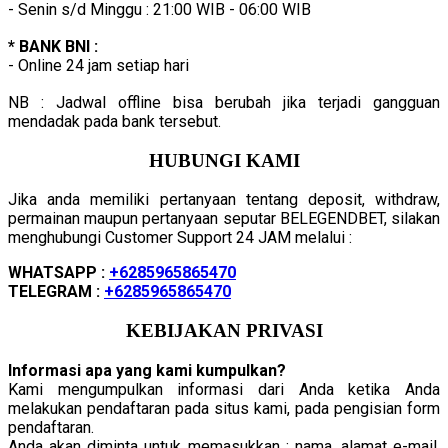
- Senin s/d Minggu : 21:00 WIB - 06:00 WIB
* BANK BNI :
- Online 24 jam setiap hari
NB : Jadwal offline bisa berubah jika terjadi gangguan
mendadak pada bank tersebut.
HUBUNGI KAMI
Jika anda memiliki pertanyaan tentang deposit, withdraw,
permainan maupun pertanyaan seputar BELEGENDBET, silakan
menghubungi Customer Support 24 JAM melalui :
WHATSAPP :
+6285965865470
TELEGRAM :
+6285965865470
KEBIJAKAN PRIVASI
Informasi apa yang kami kumpulkan?
Kami mengumpulkan informasi dari Anda ketika Anda
melakukan pendaftaran pada situs kami, pada pengisian form
pendaftaran.
Anda akan diminta untuk memasukkan : nama, alamat e-mail,