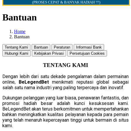
(PROSES CEPAT & BANYAK HADIAH !!!)
Bantuan
Home
Bantuan
Tentang Kami
Bantuan
Peraturan
Informasi Bank
Hubungi Kami
Kebijakan Privasi
Persetujuan Cookies
TENTANG KAMI
Dengan lebih dari satu dekade pengalaman dalam permainan
online,
BeLegendBet
menikmati reputasi global sebagai
salah satu nama industri yang paling terpercaya dan inovatif.
Dukungan pelanggan yang luar biasa, penawaran fantastis, dan
promosi hadiah besar adalah kunci kesuksesan kami.
BeLegendBet akan terus berkomitmen untuk mempertahankan
bahkan meningkatkan kualitas pelayanan kepada para pemain
yang telah menaruh kepercayaan tinggi untuk bermain di situs
kami.