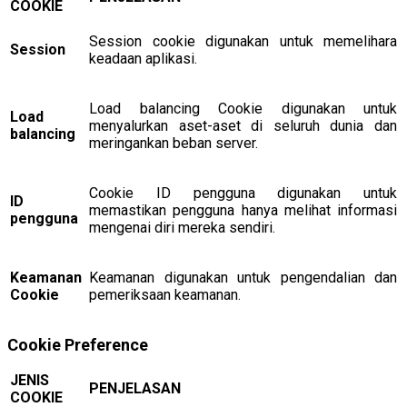
COOKIE
Session cookie digunakan untuk memelihara
Session
keadaan aplikasi.
Load balancing Cookie digunakan untuk
Load
menyalurkan aset-aset di seluruh dunia dan
balancing
meringankan beban server.
Cookie ID pengguna digunakan untuk
ID
memastikan pengguna hanya melihat informasi
pengguna
mengenai diri mereka sendiri.
Keamanan
Keamanan digunakan untuk pengendalian dan
Cookie
pemeriksaan keamanan.
Cookie Preference
JENIS
PENJELASAN
COOKIE