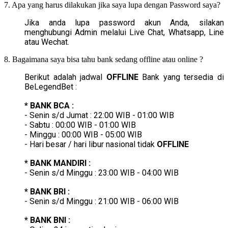
7. Apa yang harus dilakukan jika saya lupa dengan Password saya?
Jika anda lupa password akun Anda, silakan
menghubungi Admin melalui Live Chat, Whatsapp, Line
atau Wechat.
8. Bagaimana saya bisa tahu bank sedang offline atau online ?
Berikut adalah jadwal
OFFLINE
Bank yang tersedia di
BeLegendBet :
* BANK BCA :
- Senin s/d Jumat : 22:00 WIB - 01:00 WIB
- Sabtu : 00:00 WIB - 01:00 WIB
- Minggu : 00:00 WIB - 05:00 WIB
- Hari besar / hari libur nasional tidak
OFFLINE
* BANK MANDIRI :
- Senin s/d Minggu : 23:00 WIB - 04:00 WIB
* BANK BRI :
- Senin s/d Minggu : 21:00 WIB - 06:00 WIB
* BANK BNI :